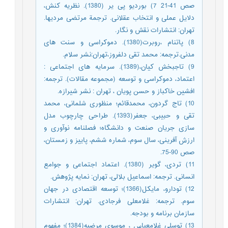
صص 41-21 7) بوردیو پی یر (1380). نظریه کنش،
دلایل عملی و انتخاب عقلانی. ترجمة مرتضی مردیها.
تهران: انتشارات نقش و نگار.
8) پاتنام ،روبرت(1380). دموکراسی و سنت های
مدنی.ترجمه: محمد تقی دلفروز،تهران:نشر سلام.
9) تاجبخش کیان،(1389). سرمایه های اجتماعی :
اعتماد، دموکراسی و توسعه (مجموعه مقالات). ترجمه:
افشین خاکباز و حسن پویان ، تهران : نشر شیرازه.
10) تاج گردون، محمدقائم؛ منظوری شلمانی، محمد
تقی و حبیبی، جعفر(1393). طراحی چارچوب مدل
سازی جریان صنعت و دانشگاه؛ فصلنامه نوآوری و
ارزش آفرینی، سال سوم، شماره ششم، پاییز و زمستان،
صص 90-75.
11) تردی، گویر (1380). اعتماد اجتماعی و جوامع
انسانی. ترجمه: اسماعیل بلالی، تهران: نمایه پژوهش.
12) تودارو، مايکل(1366)؛ توسعه اقتصادی در جهان
سوم. ترجمه: غلامعلی فرجادی. تهران: انتشارات
سازمان برنامه و بودجه.
13) توسلی غلامعباس ، موسوی مرضیه(1384)؛ مفهوم