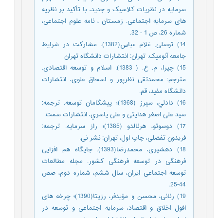
سرمایه در نظریات کلاسیک و جدید، با تأکید بر نظریه
های سرمایه اجتماعی. زمستان ، نامه علوم‌ اجتماعی،
شماره 26، ص 1 - 32.
14) توسلی, غلام عباس(1382). مشارکت در شرایط
جامعه آنومیک. تهران: انتشارات دانشگاه تهران
15) چپرا، م. ع. ( 1383). اسلام و توسعه اقتصادی.
مترجم: محمدتقی نظرپور و اسحاق علوی، انتشارات
دانشگاه مفيد، قم.
16) دادلي، سيرز (1368)؛ پيشگامان توسعه. ترجمه:
سيد علي اصغر هدايتي و علي ياسري، انتشارات سمت.
17) دوسوتو، هرنالدو (1385)؛ راز سرمایه. ترجمه:
فریدون تفضلی، چاپ اول، تهران: نشر نی.
18) دهشیری، محمدرضا(1393). جایگاه هم افزایی
فرهنگی در توسعه فرهنگی کشور. مجله مطالعات
توسعه اجتماعی ایران، سال ششم، شماره دوم، صص
44-25.
19) رنانی، محسن و مؤیدفر، رزیتا(1390)؛ چرخه های
افول اخلاق و اقتصاد، سرمایه اجتماعی و توسعه در