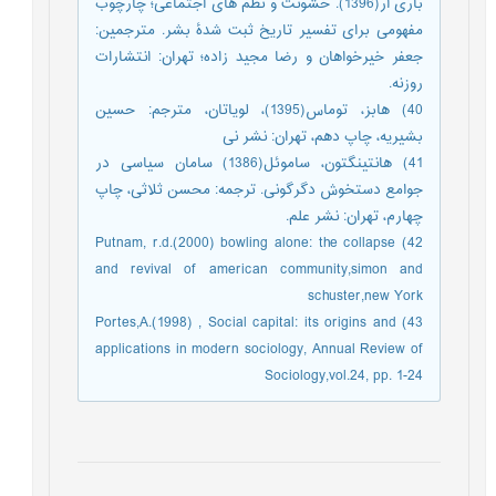
باری آر(1396). خشونت و نظم های اجتماعی؛ چارچوب
مفهومی برای تفسیر تاریخ ثبت شدۀ بشر. مترجمین:
جعفر خیرخواهان و رضا مجید زاده؛ تهران: انتشارات
روزنه.
40) هابز، توماس(1395)، لویاتان، مترجم: حسین
بشیریه، چاپ دهم، تهران: نشر نی
41) هانتینگتون، ساموئل(1386) سامان سیاسی در
جوامع دستخوش دگرگونی. ترجمه: محسن ثلاثی، چاپ
چهارم، تهران: نشر علم.
42) Putnam, r.d.(2000) bowling alone: the collapse
and revival of american community,simon and
schuster,new York
43) Portes,A.(1998) , Social capital: its origins and
applications in modern sociology, Annual Review of
Sociology,vol.24, pp. 1-24