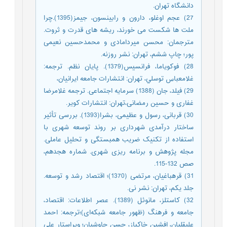
دانشگاه تهران.
27) عجم اوغلو، دارون و رابینسون، جیمز(1395).چرا
ملت ها شکست می خورند، ریشه های قدرت و ثروت.
مترجمان: محسن میردامادی و محمدحسین نعیمی
پور؛ چاپ ششم، تهران: نشر روزنه.
28) فوكوياما، فرانسيس(1379). پايان نظم. ترجمه:
غلامعباس توسلي، تهران: انتشارات جامعه ايرانيان،
29) فیلد، جان (1388) سرمایه اجتماعی. ترجمه غلامرضا
غفاری و حسین رمضانی،تهران: انتشارات کویر.
30) قربانی، رسول و عظیمی، بشرا(1393). بررسی تأثیر
ساختار درآمدی شهرداری بر روند توسعه شهری با
استفاده از تکنیک ضریب همبستگی و تحلیل عاملی.
مجله پژوهش و برنامه ریزی شهری. شماره هجدهم،
صص 132-115.
31) قره‎باغیان، مرتضی (1370)؛ اقتصاد رشد و توسعه.
جلد یکم، تهران: نشر نی.
32) کاستلز، مانوئل (1389). عصر اطلاعات: اقتصاد،
جامعه و فرهنگ (ظهور جامعه شبکه‌ای)؛ترجمه: احمد
علیقلیان، افشین خاکباز، حسن چاوشیان؛ ویراستار علی