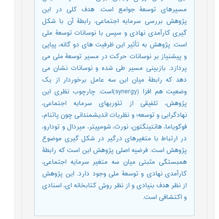
مسیرهای توسعۀ جوامع است. هدف کلی در این
پژوهش بررسی سرمایه اجتماعی، رابطۀ آن با شکل
گیری کارآمدی نهادی و سپس با نوسانات توسعۀ ملی
است. پژوهش به تأثیر این ظرفیت های دو گانه، پیاپی
و پیشنیاز بر نوسانات حرکت در مسیر توسعۀ ملی می
پردازد. بازبینی مسیر طی شده و نوسانات نشان می
دهد که رابطۀ میان این سه عامل برخوردار از یک
وضعیت هم افزا (synergy)است. چارچوب نظری این
پژوهش، تلفیقی از تئوریهای سرمایه اجتماعی،
نهادگرایی و توسعه؛ و نظریات اندیشمندانی چون پاتنام،
فوکویاما، هانتینگتون، نورث، شومپیتر، میردال و تودارو،
در ارتباط با متغیرهای درگیر در شکل گیری موضوع
پژوهش است. فرضیه اصلی پژوهش این است که رابطۀ
همبستگی مثبتی میان سه متغیر سرمایه اجتماعی،
کارآمدی نهادی و توسعۀ ملی وجود دارد. این پژوهش
از نظر هدف بنیادی و از نظر روش کتابخانه ای، اسنادی
و اکتشافی است.