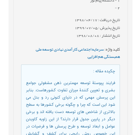
1
- دانشگاه پیام نور
-
2
تاریخ دریافت : 1398/04/17
تاریخ پذیرش : 1399/07/05
تاریخ انتشار : 1398/08/08
کلید واژه
:
سرمایه اجتماعی
,
کارآمدی نهادی
,
توسعه ملی
,
همبستگی
,
هم افزایی
,
چکیده مقاله
:
فرایند پیوستۀ توسعه مهمترین ذهن مشغولی جوامع
بشری و تعیین کنندۀ میزان تفاوت کشورهاست. بنابر
این پرسش مهمی که در دنیای کنونی رد و بدل می
شود این است که چرا و چگونه برخی کشورها به سطح
بالاتری از شاخص های توسعه دست یافته اند و برخی
دیگر در پایین جدول قرار دارند؟ از این زاویه کاویدن
عوامل و ابعاد توسعه و طرح پرسش ها و فرضیات در
این خصوص روش رایجی برای کشف و گشایش