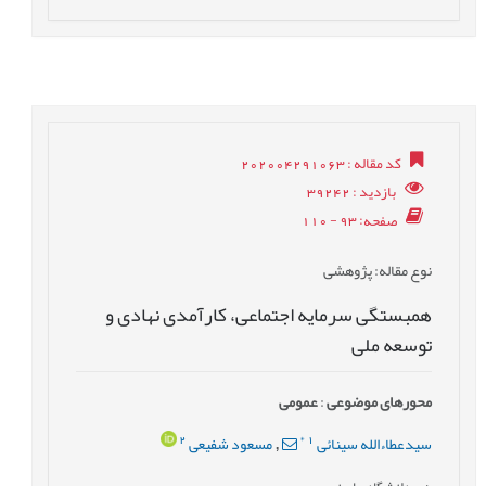
کد مقاله
: 202004291063
بازدید
: 39242
صفحه
: 93 - 110
نوع مقاله
: پژوهشی
همبستگی سرمایه اجتماعی، کارآمدی نهادی و
توسعه ملی
محورهای موضوعی
:
عمومى
2
*
1
سیدعطاءالله سینائی
مسعود شفیعی
,