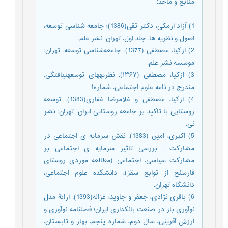
منابع و مأخذ
:
1) آزاد ارمکی، دکتر تقی(1386)؛ جامعه شناسی توسعه،
اصول و نظریه ها. جلد اول، تهران: نشر علم.
2) ازكيا، مصطفي (1377). جامعه‌شناسي توسعه. تهران:
موسسه نشر علم.
3) ازکیا، مصطفی (۱۳۶۷). نظریه‎های توسعه‎نیافتگی.
مندرج در نامه علوم اجتماعی، شماره1
4) ازکیا، مصطفی و غلامرضا غفاری(1383). توسعه
روستایی با تاکید بر جامعه روستایی ایران. تهران: نشر
نی.
5) اکبری، امین (1383). نقش سرمایه ی اجتماعی در
مشارکت : بررسی تاثیر سرمایه ی اجتماعی بر
مشارکت سیاسی، اجتماعی (مطالعه موردی روستای
فارسنج از توابع سقز)، دانشکده علوم اجتماعی،
دانشگاه تهران.
6) باقری نژادی، جعفر و جاوید، غزاله(1393). ارائۀ مدل
نوآوری باز در صنعت بانکداری ایران؛ فصلنامه نوآوری و
ارزش آفرینی، سال دوم، شماره پنجم، بهار و تابستان،