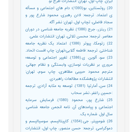
ایران. چاپ اول، تهران: انتشارات طرح نو.
20) روثستاین، بو(1393)؛ دام های اجتماعی و مسأله
ی اعتماد. ترجمه: لادن رهبری، محمود شارع پور و
سجاد فاضلی، تچاپ اول، تهران: نشر آگه.
21) ریتزر، جرج (1386). نظریه جامعه شناسی در دوران
معاصر. ترجمه: محسن ثلاثی، تهران: انتشارات علمی.
22) زتومکا، پیوتر (1386). اعتماد یک نظریه جامعه
شناختی. ترجمه: فاطمه گلابی؛تهران: چاپ افست اتحاد.
23) سو، آلوین. ی.(1386). تغییر اجتماعی و توسعه؛
مروری بر نظریات نوسازی، وابستگی و نظام جهانی.
مترجم محمود حبیبی مظاهری، چاپ سوم، تهران:
انتشارات پژوهشکده مطالعات راهبردی.
24) سن، آمارتيا (1381). توسعه به مثابه آزادی. ترجمه
:حسين راغفر، نشر سحاب
25) شارع پور، محمود (1380). فرسایش سرمایه
اجتماعی و پیامدهای آن. نامه انجمن جامعه شناسی.
سال اول. شماره یک.
26) شومپیتر، جی.(1354). کاپیتالیسم، سوسیالیسم و
دموکراسی. ترجمه: حسن منصور، چاپ اول، انتشارات