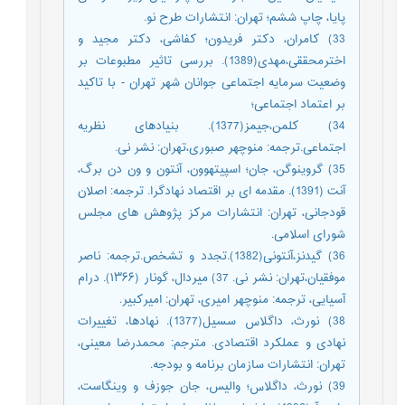
پایا، چاپ ششم؛ تهران: انتشارات طرح نو.
33) کامران، دکتر فریدون؛ کفاشی، دکتر مجید و
اخترمحققی،مهدی(1389). بررسی تاثیر مطبوعات بر
وضعیت سرمایه اجتماعی جوانان شهر تهران - با تاکید
بر اعتماد اجتماعی؛
34) کلمن،جیمز(1377). بنیادهای نظریه
اجتماعی.ترجمه: منوچهر صبوری،تهران: نشر نی.
35) گروینوگن، جان؛ اسپیتهوون، آنتون و ون دن برگ،
آنت (1391). مقدمه ای بر اقتصاد نهادگرا. ترجمه: اصلان
قودجانی، تهران: انتشارات مرکز پژوهش های مجلس
شورای اسلامی.
36) گیدنز،آنتونی(1382).تجدد و تشخص.ترجمه: ناصر
موفقیان،تهران: نشر نی. 37) میردال، گونار (۱۳۶۶). درام
آسیایی، ترجمه‎: منوچهر امیری، تهران: امیرکبیر.
38) نورث، داگلاس سسیل(1377). نهادها، تغییرات
نهادی و عملکرد اقتصادی. مترجم: محمدرضا معینی،
تهران: انتشارات سازمان برنامه و بودجه.
39) نورث، داگلاس؛ والیس، جان جوزف و وینگاست،