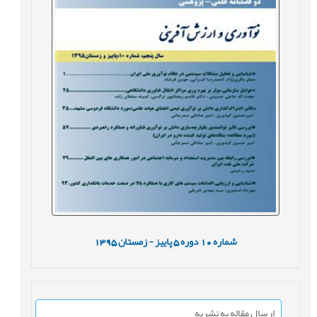
شماره
10
دوره
5
پاییز - زمستان
1395
ارسال مقاله به نشریه