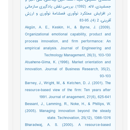
جمشیدی، لاله. (1392). بررسی نقش یادگیری سازمانی
در افزایش عملکرد نوآوری. فصلنامة نوآوری و ارزش
آفرینی، 2 (4)، 95-83
Akgün, A. E., Keskin, H., & Byrne, J. (2009).
Organizational emotional capability, product and
process innovation, and firm performance: An
empirical analysis. Journal of Engineering and
Technology Management, 26(3), 103-130
Atuahene-Gima, K. (1996). Market orientation and
innovation. Journal of Business Research, 35(2),
93-103
Barney, J., Wright, M., & Ketchen, D. J. (2001). The
resource-based view of the firm: Ten years after
1991. Journal of anagement, 27(6), 625-641
Bessant, J., Lamming, R., Noke, H., & Phillips, W.
(2005). Managing innovation beyond the steady
state. Technovation, 25(12), 1366-1376
Bharadwaj, A. S. (2000). A resource-based