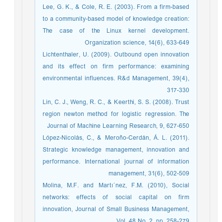
Lee, G. K., & Cole, R. E. (2003). From a firm-based
to a community-based model of knowledge creation:
The case of the Linux kernel development.
Organization science, 14(6), 633-649
Lichtenthaler, U. (2009). Outbound open innovation
and its effect on firm performance: examining
environmental influences. R&d Management, 39(4),
317-330
Lin, C. J., Weng, R. C., & Keerthi, S. S. (2008). Trust
region newton method for logistic regression. The
Journal of Machine Learning Research, 9, 627-650
López-Nicolás, C., & Meroño-Cerdán, Á. L. (2011).
Strategic knowledge management, innovation and
performance. International journal of information
management, 31(6), 502-509
Molina, M.F. and Martı´nez, F.M. (2010), Social
networks: effects of social capital on firm
innovation, Journal of Small Business Management,
Vol. 48 No. 2, pp. 258-279