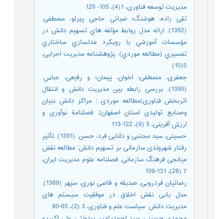
مدیریت توسعه فناوری، 1(4)، 105- 129
تقی زاده، هوشنگ؛ ضیائی حاجی پیرلو، مصطفی.
(1392). ارائه مدل روابط مؤلفه هاي تسهيم دانش در
مؤسسات آموزشي با رويكرد مدلسازي ساختاري
تفسيري (مطالعه موردي). پژوهشنامه مدیریت اجرایی،
5(10)
جعفری، مصطفی؛ اخوان، پیمان؛ و رفیعی، عباس.
(1395). بررسی رابطه بین مدیریت دانش و انتقال
اثربخش فناوری)مطالعه موردی : مراکز دانش بنیان
وصنایع تولیدی استان اصفهان(. فصلنامة نوآوری و
ارزش آفرینی، 5 (9)، 122-113
حسینی، سید مجتبی و دانایی فرد، حسن. (1391). تأثیر
رفتار شهروندی سازمانی بر تسهیم دانش: مطالعه نقش
میانجی فرهنگ سازمانی. فصلنامه علوم مدیریت ایران،
7 (28)، 131-109
رضائیان فردرویی، صدیقه و قاضی نوری، سپهر (1389).
مدل یابی نقش اخلاق در موفقیت سیستم های
مدیریت دانش. سیاست علم و فناوری، 3 (2)، 65-80.
محمدی حسینی، سید احمد؛ امین بیدختی، علی اکبر؛ و