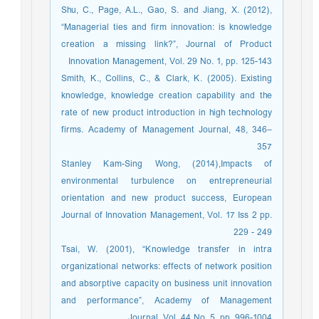
Shu, C., Page, A.L., Gao, S. and Jiang, X. (2012),
“Managerial ties and firm innovation: is knowledge
creation a missing link?”, Journal of Product
Innovation Management, Vol. 29 No. 1, pp. 125-143
Smith, K., Collins, C., & Clark, K. (2005). Existing
knowledge, knowledge creation capability and the
rate of new product introduction in high technology
firms. Academy of Management Journal, 48, 346–
357
Stanley Kam-Sing Wong, (2014),Impacts of
environmental turbulence on entrepreneurial
orientation and new product success, European
Journal of Innovation Management, Vol. 17 Iss 2 pp.
229 - 249
Tsai, W. (2001), “Knowledge transfer in intra
organizational networks: effects of network position
and absorptive capacity on business unit innovation
and performance”, Academy of Management
Journal, Vol. 44 No. 5, pp. 996-1004