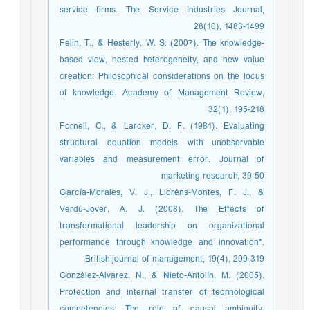
service firms. The Service Industries Journal,
28(10), 1483-1499
Felin, T., & Hesterly, W. S. (2007). The knowledge-
based view, nested heterogeneity, and new value
creation: Philosophical considerations on the locus
of knowledge. Academy of Management Review,
32(1), 195-218
Fornell, C., & Larcker, D. F. (1981). Evaluating
structural equation models with unobservable
variables and measurement error. Journal of
marketing research, 39-50
García‐Morales, V. J., Lloréns‐Montes, F. J., &
Verdú‐Jover, A. J. (2008). The Effects of
transformational leadership on organizational
performance through knowledge and innovation*.
British journal of management, 19(4), 299-319
González-Alvarez, N., & Nieto-Antolín, M. (2005).
Protection and internal transfer of technological
competencies: The role of causal ambiguity.