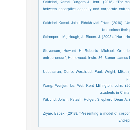
32. Sakhdari, Kamal. Burgers J. Henri. (2018). “The 
between absorptive capacity and corporate entrepre
33. Sakhdari Kamal. Jalali Bidakhavidi Erfan. (2016)
to disclose thei
34. Scheepers, M., Hough, J., Bloom. J. (2008). “Nurtu
35. Stevenson, Howard H. Roberts, Michael. Grous
entrepreneur”, Homewood: Irwin. 36. Stoner, James 
37. Ucbasaran, Deniz. Westhead, Paul. Wright, Mike.
pr
38. Wang, Wenjun. Lu, Wei. Kent Millington, John. (
students in China
39. Wiklund, Johan. Patzelt, Holger. Shepherd Dean A.
40. Ziyae, Babak. (2018). “Presenting a model of cor
Entrep