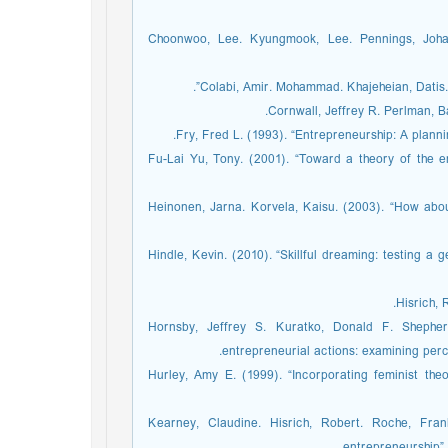
12. Choonwoo, Lee. Kyungmook, Lee. Pennings, Joha
16. Fu-Lai Yu, Tony. (2001). “Toward a theory of the 
17. Heinonen, Jarna. Korvela, Kaisu. (2003). “How 
18. Hindle, Kevin. (2010). “Skillful dreaming: testing
20. Hornsby, Jeffrey S. Kuratko, Donald F. Sheph
entrepreneurial actions: examining perc
21. Hurley, Amy E. (1999). “Incorporating feminist t
22. Kearney, Claudine. Hisrich, Robert. Roche, F