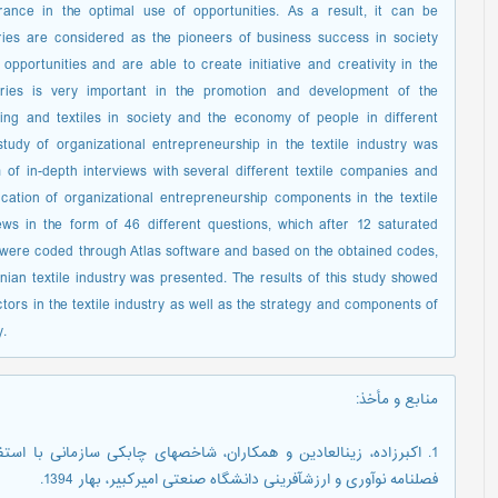
ance in the optimal use of opportunities. As a result, it can be
ries are considered as the pioneers of business success in society
opportunities and are able to create initiative and creativity in the
stries is very important in the promotion and development of the
ing and textiles in society and the economy of people in different
study of organizational entrepreneurship in the textile industry was
of in-depth interviews with several different textile companies and
cation of organizational entrepreneurship components in the textile
ws in the form of 46 different questions, which after 12 saturated
 were coded through Atlas software and based on the obtained codes,
nian textile industry was presented. The results of this study showed
tors in the textile industry as well as the strategy and components of
y.
منابع و مأخذ
:
1. اکبرزاده، زین‏العادین و همکاران، شاخص‏های چابکی‌ سازمانی ‌با ‌استف
فصلنامه نوآوری و ارزش‏آفرینی دانشگاه صنعتی امیرکبیر، بهار 1394.