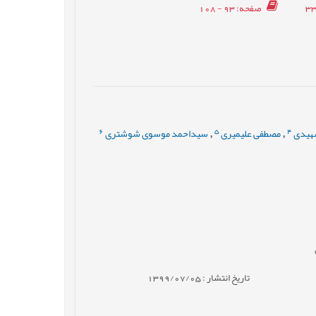
صفحه
: 93 - 108
6
5
4
هیدی
مصطفی علیمیری
سیداحمد موسوی شوشتری
,
,
تاریخ انتشار : 1399/07/05