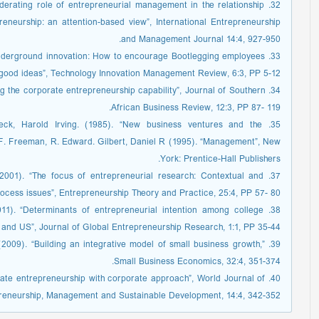
moderating role of entrepreneurial management in the relationship
neurship: an attention-based view”, International Entrepreneurship
and Management Journal 14:4, 927-950.
. “Underground innovation: How to encourage Bootlegging employees
r good ideas”, Technology Innovation Management Review, 6:3, PP 5-12.
ring the corporate entrepreneurship capability”, Journal of Southern
African Business Review, 12:3, PP 87- 119.
beck, Harold Irving. (1985). “New business ventures and the
F. Freeman, R. Edward. Gilbert, Daniel R (1995). “Management”, New
York: Prentice-Hall Publishers.
 (2001). “The focus of entrepreneurial research: Contextual and
ocess issues”, Entrepreneurship Theory and Practice, 25:4, PP 57- 80.
2011). “Determinants of entrepreneurial intention among college
 and US”, Journal of Global Entrepreneurship Research, 1:1, PP 35-44.
 (2009). “Building an integrative model of small business growth,”
Small Business Economics, 32:4, 351-374.
porate entrepreneurship with corporate approach”, World Journal of
reneurship, Management and Sustainable Development, 14:4, 342-352.