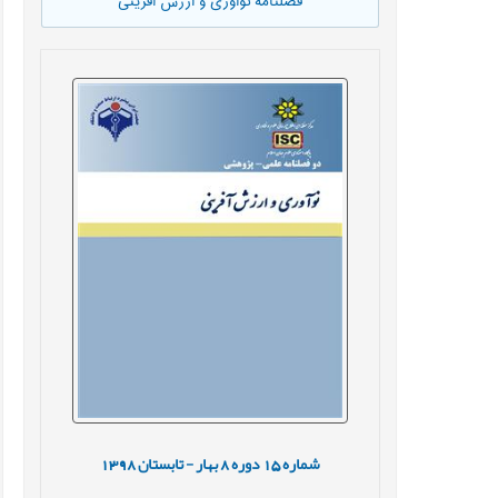
فصلنامه نوآوری و ارزش آفرینی
شماره
15
دوره
8
بهار - تابستان
1398