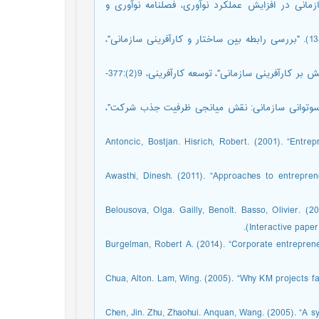
نی در افزایش عملکرد نوآوری، فصلنامه نوآوری و
3. یدالهی، جهانگیر و همکاران؛ عزیزی زیارت، امید؛ خواستار، حمزه (1388). "بررسی رابطه بین ساختار و کارآفرینی سازمانی"،
4. نصر اصفهانی، علی و همکاران، (1395). "بررسی تأثیر ظرفیت جذب دانش بر کارآفرینی سازمانی"، توسعه کارآفرینی، 9(2):377-
ش اشتراک دانش بر دوسوتوانی سازمانی: نقش میانجی ظرفیت جذب شرکت"،
6. Antoncic, Bostjan. Hisrich, Robert. (2001). “Entr
7. Awasthi, Dinesh. (2011). “Approaches to entrepr
8. Belousova, Olga. Gailly, Benoît. Basso, Olivier.
(Interactive paper
9. Burgelman, Robert A. (2014). “Corporate entrepre
10. Chua, Alton. Lam, Wing. (2005). “Why KM projects 
11. Chen, Jin. Zhu, Zhaohui. Anquan, Wang. (2005). “A