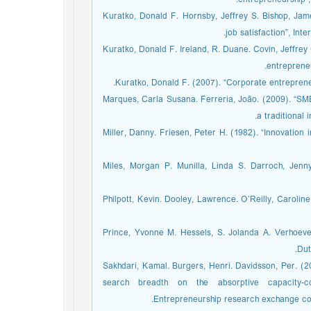
entrepreneurship”,
23. Kuratko, Donald F. Hornsby, Jeffrey S. Bishop, 
job satisfaction”, In
24. Kuratko, Donald F. Ireland, R. Duane. Covin, Jeffr
entrepreneu
26. Marques, Carla Susana. Ferreria, João. (2009). “
a traditional 
27. Miller, Danny. Friesen, Peter H. (1982). “Innovati
28. Miles, Morgan P. Munilla, Linda S. Darroch, Jen
29. Philpott, Kevin. Dooley, Lawrence. O’Reilly, Carol
30. Prince, Yvonne M. Hessels, S. Jolanda A. Verhoe
Dut
31. Sakhdari, Kamal. Burgers, Henri. Davidsson, Per. (
search breadth on the absorptive capacity-cor
Entrepreneurship research exchange con