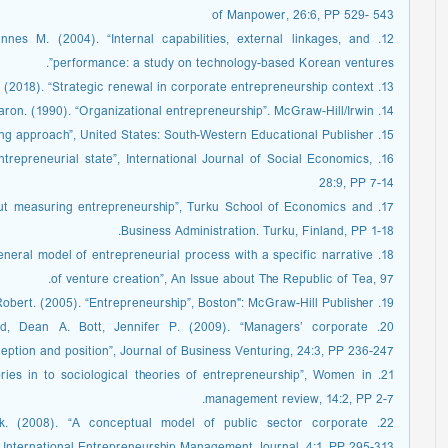
of Manpower, 26:6, PP 529- 543
nnes M. (2004). “Internal capabilities, external linkages, and
performance: a study on technology-based Korean ventures”.
13. Colabi, Amir. Mohammad. Khajeheian, Datis. (2018). “Strategic renewal in corporate entrepreneurship context”.
14. Cornwall, Jeffrey R. Perlman, Baron. (1990). “Organizational entrepreneurship”. McGraw-Hill/Irwin.
15. Fry, Fred L. (1993). “Entrepreneurship: A planning approach”, United States: South-Western Educational Publisher.
entrepreneurial state”, International Journal of Social Economics,
28:9, PP 7-14
about measuring entrepreneurship”, Turku School of Economics and
Business Administration. Turku, Finland, PP 1-18.
 a general model of entrepreneurial process with a specific narrative
of venture creation”, An Issue about The Republic of Tea, 97.
19. Hisrich, Robert. (2005). “Entrepreneurship”, Boston": McGraw-Hill Publisher.
erd, Dean A. Bott, Jennifer P. (2009). “Managers’ corporate
eption and position”, Journal of Business Venturing, 24:3, PP 236-247.
heories in to sociological theories of entrepreneurship”, Women in
management review, 14:2, PP 2-7.
rank. (2008). “A conceptual model of public sector corporate