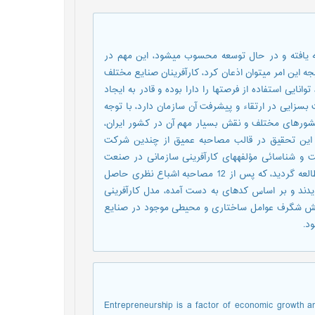
 یافته و در حال توسعه محسوب می‏شود، این مهم در
جه این امر می‏توان اذعان کرد، کارآفرینان صنایع مختلف
نایی استفاده از فرصت‏ها را دارا بوده و قادر به ایجاد
 بسزایی در ارتقاء و پیشرفت آن سازمان دارد، با توجه
کشورهای مختلف و نقش بسیار مهم آن در کشور ایران،
 این تحقیق در قالب مصاحبه عمیق از چندین شرکت
 شناسائی مؤلفه‏های کارآفرینی سازمانی در صنعت
نساجی از طریق مصاحبه هایی در قالب 46 پرسش مختلف طراحی و مطالعه گردید، که پس از 12 مصاحبه اشباع نظری حاصل
یدند و بر اساس کدهای به دست آمده، مدل کارآفرینی
ر نقش شگرف عوامل ساختاری و محیطی موجود در صنایع
د.
Entrepreneurship is a factor of economic growth a