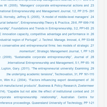
 International Entrepreneurship Management Journal, 4:1, PP 295-313.
James W. (2005). “Managers’ corporate entrepreneurial actions and
ternational Entrepreneurship and Management Journal, 1:2, PP 275- 291.
ey G. Hornsby, Jeffrey S. (2005). “A model of middle-level managers’
rial behavior”, Entrepreneurship:Theory & Practice, 29:6, PP 699-716.
25. Kuratko, Donald F. (2007). “Corporate entrepreneurship”, Foundations and Trends in Entrepreneurship, 3:2, PP1-65.
SME innovation capacity, competitive advantage and performance in
industrial region of Portugal”, J. Technol. Manage. Innovat, 4, PP 53-68.
on in conservative and entrepreneurial firms: two models of strategic
momentum”, Strategic Management Journal, 1, PP 1-25.
ny. (2009). “Sustainable corporate entrepreneurship”, Journal of
International Entrepreneurship and Management, 5:1, PP 65- 76.
ine. Lupton, Gary. (2011). “The entrepreneurial university: Examining
the underlying academic tensions”, Technovation, 31, PP 161-170.
ven, Wim H.J. (2004). “Factors influencing export development of
ch manufactured products”, Business & Policy Research, Zoetermeer.
2014). “Capable but not able: the effect of institutional context and
porate entrepreneurship relationship”, Australian Centre for
ference proceedings. Queensland University of Technology, PP 1-21.