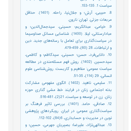
سیاست 1. 135-153.
8. حبیبی، آرش؛ و جلال‌نیا، راحله. (1401). حداقل
مربعات جزئی. تهران: نارون.
9. خیامی، عبدالکریم؛ حسینی، سیدجمال‌الدین؛ و
عباد‌ارستانی، لیلا. (1400). شناسایی مسائل صداوسیما
در سیاست‌گذاری برای تعامل با رسانه‌های جدید. دین
و ارتباطات، 28 (60)، 459-479.
10. دانایی‌فرد، حسن؛ حسینی، سیدکاظم؛ و کاظمی،
سیدحسین. (1402). روش فهم مسئله‌مندی در مطالعه
سیاست عمومی: مفاهیم و کاربست. روش‌شناسی علوم
انسانی، 29 (114)، 35-51.
11. سلیمی، ناهید. (1402). الگوی مفهومی مشارکت
بدنه اجتماعی زنان در فرایند خط مشی گذاری حوزه
زنان. زن در توسعه و سیاست، 21(2)، 481-516.
12. صادقی، حامد. (1401). بررسی تاثیر فرهنگ بر
سیاست‌گذاری عمومی در ایران. رویکردهای پژوهشی
نوین در مدیریت و حسابداری، 6(84)، 102-112.
13. عبدالهی‌نژاد، علیرضا؛ بصیریان جهرمی، حسین؛ و