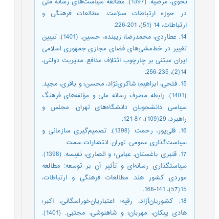
نحوی، مرضیه. (1397). مطالعه سیاست‌های رسانه ملی
در حوزه ارتباطات سلامت. مطالعات فرهنگی و
ارتباطات، 14 (51)، 201-226.
14. عطاردی، محمدرضا؛ زیبنده، حسین. (1401). تبیین
تغییر در خط‌مشی‌های فضای مجازی جمهوری اسلامی
ایران مبتنی بر چارچوب ائتلاف مدافع. مدیریت دولتی،
14(2)، 235-256.
15. فتحی، ابراهیم؛ شاکری‌نژاد، محسن؛ و باقری، مجید.
(1401). رابطه مصرف رسانه ملی و مؤلفه‌های فرهنگ
سیاسی دانشجویان دانشگاه‌های تهران. مجلس و
راهبرد، 29(109)، 87-121.
16. قلی‌پور، رحمت. (1398). تصمیم‌گیری سازمانی و
سیاست‌گذاری عمومی. تهران: انتشارات سمت.
17. قنبری‌ باغستان، عباس؛ و انصاری، نفیسه. (1398).
سیاستگذاری رسانه‌ای و تأثیر آن بر توسعه: مطالعه
موردی کشور هند. مطالعات فرهنگی و ارتباطات،
15(57)، 141-168.
18. کشوریان‌آزاد، رقیه؛ اعتباریان‌خوراسگانی، اکبر؛‌
هادی ‌پیکان، مهربان؛ و شاهنوشی، مجتبی. (1401).