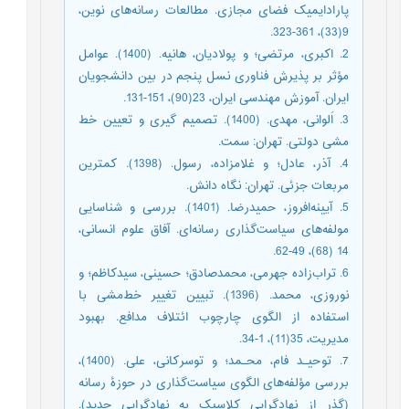
پارادایمیک فضای مجازی. مطالعات رسانه‌های نوین،
9(33)، 361-323.
2. اکبری، مرتضی؛ و پولادیان، ‌هانیه. (1400). عوامل
مؤثر بر پذیرش فناوری نسل پنجم در بین دانشجویان
ایران. آموزش مهندسی ایران، 23(90)، 151-131.
3. اَلوانی، مهدی. (1400). تصمیم گیری و تعیین خط
مشی دولتی. تهران: سمت.
4. آذر، عادل؛ و غلامزاده، رسول. (1398). کمترین
مربعات جزئی. تهران: نگاه دانش.
5. آیینه‌افروز، حمیدرضا. (1401). بررسی و شناسایی
مولفه‌های سیاست‌گذاری رسانه‌ای. آفاق علوم انسانی،
14 (68)، 49-62.
6. تراب‌زاده‌ جهرمی، محمدصادق؛ حسینی، سیدکاظم؛ و
نوروزی، محمد. (1396). تبیین تغییر خط‌مشی با
استفاده از الگوی چارچوب ائتلاف مدافع. بهبود
مدیریت، 35(11)، 1-34.
7. توحیـد فام‌، محـمد؛ و توسرکانی، علی. (1400)‌،
بررسی مؤلفه‌های الگوی سیاست‌گذاری در حوزۀ رسانه
(گذر از نهادگرایی کلاسیک به نهادگرایی جدید).