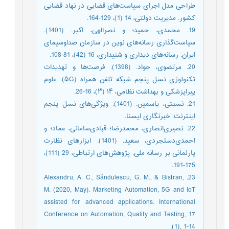
طراحی مدل اجرای سیاست‌های قضایی در نهاد قضایی
کشور. مدیریت دولتی، 14 (1)، 129-164.
19. محمدی، حمید؛ و نصرالهی، اکبر. (1401).
سیاست‌گذاری رسانه‌های نوین در سازمان صداوسیمای
ایران. رسانه‌های دیداری و شنیداری، 16 (42)، 81-108.
20. مرتضوی، جواد. (1398). فرصت‌ها و تهدیدات
تکنولوژی نسل پنجم شبکه تلفن همراه (۵G). علوم
پیراپزشکی و بهداشت نظامی، ۱۴ (۳)، 16-26.
21. نسبتی، یاسمین. (1401). ویژگی‌های نسل پنجم
اینترنت. خبرنگاری ایسنا.
22. نصیری‌انصاری، محمدرضا؛ قبادی‌سامانی، عماد؛ و
احمدی‌دستجردی، سعید. (1401). ابزارهای نظارت
پارلمانی بر رسانه ملی. پژوهش‌های ارتباطی، 29 (111)،
175-191.
23. Alexandru, A. C., Săndulescu, G. M., & Bistran,
M. (2020, May). Marketing Automation, 5G and IoT
assisted for advanced applications. International
Conference on Automation, Quality and Testing, 17
(1), 1-14.