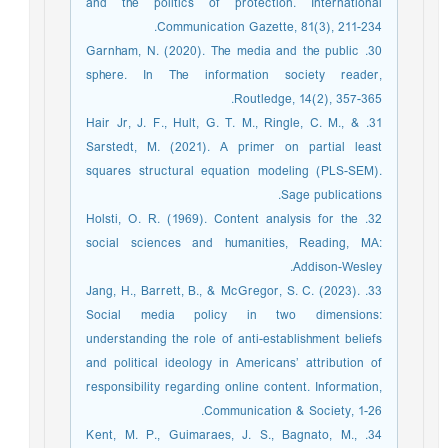
and the politics of protection. International
Communication Gazette, 81(3), 211-234.
30. Garnham, N. (2020). The media and the public
sphere. In The information society reader,
Routledge, 14(2), 357-365.
31. Hair Jr, J. F., Hult, G. T. M., Ringle, C. M., &
Sarstedt, M. (2021). A primer on partial least
squares structural equation modeling (PLS-SEM).
Sage publications.
32. Holsti, O. R. (1969). Content analysis for the
social sciences and humanities, Reading, MA:
Addison-Wesley.
33. Jang, H., Barrett, B., & McGregor, S. C. (2023).
Social media policy in two dimensions:
understanding the role of anti-establishment beliefs
and political ideology in Americans’ attribution of
responsibility regarding online content. Information,
Communication & Society, 1-26.
34. Kent, M. P., Guimaraes, J. S., Bagnato, M.,