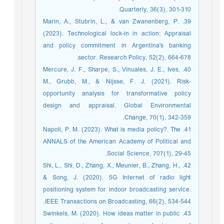
Quarterly, 36(3), 301-310.
39. Marin, A., Stubrin, L., & van Zwanenberg, P.
(2023). Technological lock-in in action: Appraisal
and policy commitment in Argentina's banking
sector. Research Policy, 52(2), 664-678.
40. Mercure, J. F., Sharpe, S., Vinuales, J. E., Ives,
M., Grubb, M., & Nijsse, F. J. (2021). Risk-
opportunity analysis for transformative policy
design and appraisal. Global Environmental
Change, 70(1), 342-359.
41. Napoli, P. M. (2023). What is media policy?. The
ANNALS of the American Academy of Political and
Social Science, 707(1), 29-45.
42. Shi, L., Shi, D., Zhang, X., Meunier, B., Zhang, H.,
& Song, J. (2020). 5G Internet of radio light
positioning system for indoor broadcasting service.
IEEE Transactions on Broadcasting, 66(2), 534-544.
43. Swinkels, M. (2020). How ideas matter in public