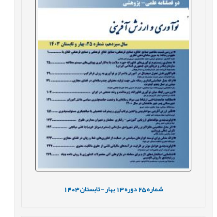
شماره
25
دوره
13
بهار - تابستان
1403