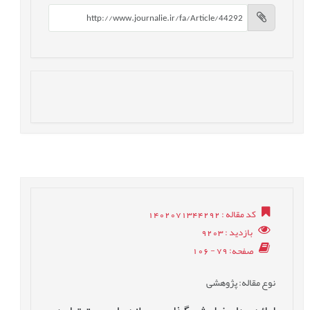
کد مقاله
: 1402071344292
بازدید
: 9203
صفحه
: 79 - 106
نوع مقاله
: پژوهشی