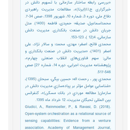
«بررسی رابطه ساختار سازمانی با تسهیم دانش در
خبرگزاری ج.ا.ا(ایرنا)»، مطالعات مدیریت راهبردی
دفاع ملی، دوره 3، شماره 10، شهریور 1398، صص 34-7.
محمداسماعیل، صدیقه؛ حمیدی، فاطمه (1400). مدل
جریان دانش در صنعت بانکداری. مدیریت دانش
سازمانی، 4(12 )، 123-153.
محمدی فاتح، اصغر؛ مهدی، محمد؛ و سالار نژاد، علی
اصغر (1401)، «مدیریت دانش در صنعت بانکداری و
مالی: سهم فناوری‌های انقلاب صنعتی چهارم»،
پژوهشنامه مدیریت اجرایی، دوره 14، شماره 27] صص
546-517.
محمدي پور ، رحمت اله؛ حسين بيگي، سبحان (1395)،
«شناسايي عوامل مؤثر بر پياده‌سازي مديريت دانش در
سازمان( مطالعه موردي در بانك مسكن)»، کنفرانس
بین المللی تحبگان مدیریت، 12 خرداد ماه 1395.
Giudici, A., Reinmoeller, P., & Ravasi, D. (2018).
Open-system orchestration as a relational source of
sensing capabilities: Evidence from a venture
association. Academy of Management Journal,