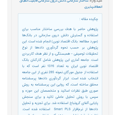
کلید واژه
:
ساختار سازمانی
,
دانش درون سازمانی
,
قابلیت انطباق
,
انعطاف‌پذیری
,
چکیده مقاله
:
پژوهش حاضر با هدف بررسی ساختار مناسب برای
استفاده و گسترش دانش درون سازمانی در بانک‌ها
(مورد مطالعه: بانک اقتصاد نوین) انجام شده است. این
پژوهش بر حسب نحوه گردآوری داده‌ها از نوع
تحقیقات توصیفی – همبستگی، و از نظر هدف کاربردی
است. جامعه آماری این پژوهش شامل کارکنان بانک
اقتصاد نوین ایران به تعداد 1376 نفر است که با
استفاده از جدول مورگان نمونه 285 نفری از این جامعه
انتخاب شده است. ابزار گردآوری داده‌ها پرسشنامه
محقق ساخته است، که روایی این پرسشنامه به روش
صوری طبق نظرات اساتید و متخصصان این حوزه و
سپس با روش تحلیل عاملی تائید و برای سنجش
پایایی آلفای کرونباخ استفاده شد. برای تجزیه و تحلیل
داده‌ها از نرم‌افزار Smart PLS استفاده شده است.