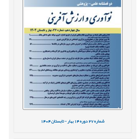
شماره
27
دوره
14
بهار - تابستان
1404