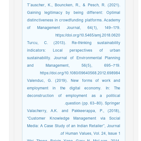
T¨auscher, K., Bouncken, R., & Pesch, R. (2021).
Gaining legitimacy by being different: Optimal
distinctiveness in crowdfunding platforms. Academy
of Management Journal, 64(1), 149–179.
https://doi.org/10.5465/amj.2018.0620
Turcu, C. (2013). Re-thinking sustainability
indicators: Local perspectives of urban
sustainability. Journal of Environmental Planning
and Management, 56(5), 695–719.
https://doi.org/10.1080/09640568.2012.698984
Valenduc, G. (2019). New forms of work and
employment in the digital economy. In: The
deconstruction of employment as a political
question (pp. 63–80). Springer.
Valacherry, A.K. and Pakkeerappa, P., (2018),
“Customer Knowledge Management via Social
Media: A Case Study of an Indian Retailer”, Journal
of Human Values, Vol. 24, Issue 1.