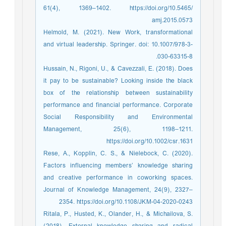
61(4), 1369–1402. https://doi.org/10.5465/
amj.2015.0573
Helmold, M. (2021). New Work, transformational
and virtual leadership. Springer. doi: 10.1007/978-3-
030-63315-8.
Hussain, N., Rigoni, U., & Cavezzali, E. (2018). Does
it pay to be sustainable? Looking inside the black
box of the relationship between sustainability
performance and financial performance. Corporate
Social Responsibility and Environmental
Management, 25(6), 1198–1211.
https://doi.org/10.1002/csr.1631
Rese, A., Kopplin, C. S., & Nielebock, C. (2020).
Factors influencing members’ knowledge sharing
and creative performance in coworking spaces.
Journal of Knowledge Management, 24(9), 2327–
2354. https://doi.org/10.1108/JKM-04-2020-0243
Ritala, P., Husted, K., Olander, H., & Michailova, S.