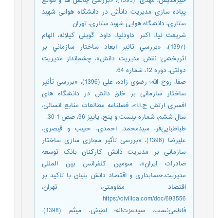
خیراندیش، مهدی. (1393)، «بررسی چالش ها و موانع
پیاده سازی مدیریت دانأش در دانشگاه هوایی شهید
ستاری، دانشگاه هوایی شهید ستاری، تهران.
شريعت نيا، اکبر. داودنیا، داود. گویلی کیلانه، الهام
(1397)، «بررسي تاثير ابعاد ساختار سازماني بر
اثربخشي: نقش مديريت دانش»، چشم‌انداز مدیریت
دولتی، دوره 12، شماره 64.
صفا، روح الله؛ رضوی زاده، علی (1396)، «بررسی تأثیر
ساختار سازمانی بر خلق دانش در دانشگاه های
افسری ارتش ج.ا.ا»، فصلنامه مطالعات منابع انسانی،
سال ششم، شماره بیست و پنج، پاییز 96، صص 1-30.
طباطبایی‌فر، سیدمحمد. احمدی، حبیب و قیصری،
علیرضا (1396)، «بررسی تأثیر مجازی سازی ساختار
سازمانی بر مدیریت دانش کارکنان بانک توسعه
صادرات ایران»، سومین کنفرانس بین المللی
مدیریت،حسابداری و اقتصاد دانش بنیان با تاکید بر
اقتصاد مقاومتی، تهران،
https://civilica.com/doc/693556
فاطمی‌نسب، سیدعزت‌اله؛ لطیفی، میثم (1398).