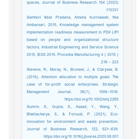
spaces, Journal of Business Research 154 (2023)
113337.
Samhuri Ikbal Pradana, Amelia Kurniawati, Nia
Ambarsari, 2015, Knowledge management system
implementation readiness measurement in PDII LIPI
based on people and organizational structure
factors, Industrial Engineering and Service Science
2015, IESS 2015, Procedia Manufacturing 4 ( 2015 )
216 – 223.
Stevens, R., Moray, N., Bruneel, J., & Clarysse, B.
(2015). Attention allocation to multiple goals: The
case of for-profit social enterprises. Strategic
Management Journal, 36(7), 1006–1016.
https://doi.org/10.1002/smj.2265
Sumrin, S., Gupta, S., Asaad, Y., Wang, Y.,
Bhattacharya, S., & Foroudi, P. (2021). Eco-
innovation for environment and waste prevention.
Journal of Business Research, 122, 627–639.
https://doi.org/10.1016/j.jbusres.2020.08.001