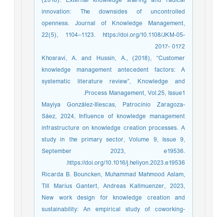
(2018). External knowledge sharing and radical
innovation: The downsides of uncontrolled
openness. Journal of Knowledge Management,
22(5), 1104–1123. https://doi.org/10.1108/JKM-05-
2017- 0172
Khosravi, A. and Hussin, A., (2018), “Customer
knowledge management antecedent factors: A
systematic literature review”, Knowledge and
Process Management, Vol.25, Issue1.
Mayiya González-Illescas, Patrocinio Zaragoza-
Sáez, 2024, Influence of knowledge management
infrastructure on knowledge creation processes. A
study in the primary sector, Volume 9, Issue 9,
September 2023, e19536.
https://doi.org/10.1016/j.heliyon.2023.e19536.
Ricarda B. Bouncken, Muhammad Mahmood Aslam,
Till Marius Gantert, Andreas Kallmuenzer, 2023,
New work design for knowledge creation and
sustainability: An empirical study of coworking-