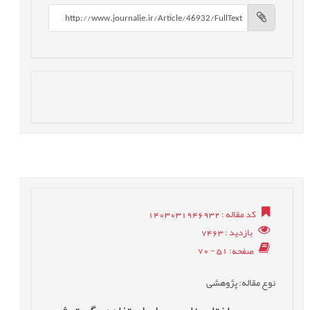
کد مقاله
: 1403031946932
بازدید
: 7463
صفحه
: 51 - 70
نوع مقاله
: پژوهشی