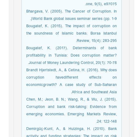
one, 9(5), e97075.
Bhargava, V. (2005). The Cancer of Corruption. In
World Bank global issues seminar series (pp. 1-9(.
Bougatef, K. (2015). The impact of corruption on
the soundness of Islamic banks. Borsa Istanbul
Review, 15(4): 283-295.
Bougatef, K. (2017). Determinants of bank
profitability in Tunisia: Does corruption matter?
Journal of Money Laundering Control, 20(1): 70-78.
Brandt Hjertstedt, A., & Cetina, H. (2016). Why does
corruption havedifferent effects on
economicgrowth? A case study of Sub-Saharan
Africa and Southeast Asia.
Chen, M.; Jeon, B. N.; Wang, R., & Wu, J. (2015).
Corruption and bank risk-taking: Evidence from
emerging economies. Emerging Markets Review,
24: 122-148.
Demirgüç-Kunt, A., & Huizinga, H. (2010). Bank
activity and funding strategies: The impact on risk