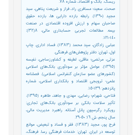
ریسک‌. بانک‌ و اقتصاد، شماره ٧٨.
صحت‌، سعید؛ مسافری‌ راد، فراز و شریعت‌ پناهی‌، سید
مجید (١٣٩٠). رابطه‌ بازده دارایی‌ ها، بازده حقوق
صاحبان سهام و ارزش افزوده اقتصادی‌ در صنعت‌
بیمه‌. مطالعات تجربی‌ حسابداری‌ مالی‌، ٨(٣٢):
١٤٠-١٢١.
عباس زادگان، سید محمد (١٣٨٣). فساد اداری‌. چاپ
اول، تهران: دفتر پژوهش‌های‌ فرهنگی‌.
عزتی‌، مرتضی‌؛ عاقلی‌، لطیفه‌ و کشاورزساجی‌، نفیسه‌
(١٣٩٥). عوامل‌ مؤثر بر سودآوری‌ بانک‌های‌ اسلامی‌
(کشورهای‌ عضو سازمان کنفرانس‌ اسلامی‌). فصلنامه‌
علمی‌- ترویجی‌ اقتصاد و بانکداری‌ اسلامی‌، شماره
پانزدهم‌: ١٣٩-١٥.
فتاحی‌، شهرام؛ رضایی‌، مهدی‌ و جاهد، طاهره (١٣٩٥).
تأثیر سلامت‌ بانکی‌ بر سودآوری‌ بانک‌های‌ تجاری‌:
رویکرد رگرسیون پانل‌ آستانه‌. راهبرد مدیریت‌ مالی‌،
سال پنجم‌، ش ١٦: ٥٠-٢٩.
فرج پور، مجید (١٣٨٣). فقر و فساد و تبعیض‌، موانع‌
توسعه‌ در ایران. تهران: خدمات فرهنگی‌ رسا. فرهنگ‌،