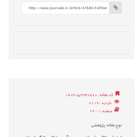
کد مقاله
: 1403052347660
بازدید
: 7119
صفحه
: 1 - 28
نوع مقاله
: پژوهشی