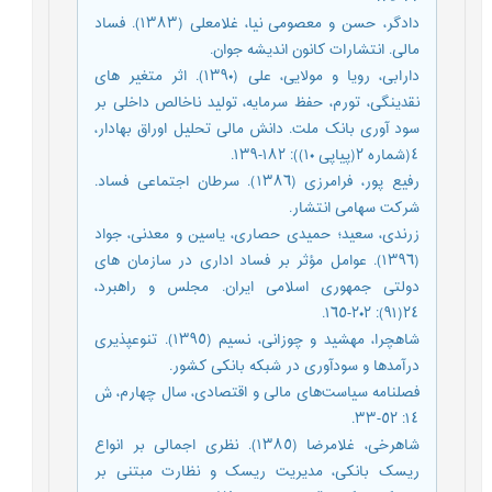
دادگر، حسن‌ و معصومی‌ نیا، غلامعلی‌ (١٣٨٣). فساد
مالی‌. انتشارات کانون اندیشه‌ جوان.
دارابی‌، رویا و مولایی‌، علی‌ (١٣٩٠). اثر متغیر های‌
نقدینگی‌، تورم، حفظ‌ سرمایه‌، تولید ناخالص‌ داخلی‌ بر
سود آوری‌ بانک‌ ملت‌. دانش‌ مالی‌ تحلیل‌ اوراق بهادار،
٤(شماره ٢(پیاپی‌ ١٠)): ١٨٢-١٣٩.
رفیع‌ پور، فرامرزی‌ (١٣٨٦). سرطان اجتماعی‌ فساد.
شرکت‌ سهامی‌ انتشار.
زرندی‌، سعید؛ حمیدی‌ حصاری‌، یاسین‌ و معدنی‌، جواد
(١٣٩٦). عوامل‌ مؤثر بر فساد اداری‌ در سازمان های‌
دولتی‌ جمهوری‌ اسلامی‌ ایران. مجلس‌ و راهبرد،
٢٤(٩١): ٢٠٢-١٦٥.
شاهچرا، مهشید و چوزانی‌، نسیم‌ (١٣٩٥). تنوعپذیری‌
درآمدها و سودآوری‌ در شبکه‌ بانکی‌ کشور.
فصلنامه‌ سیاست‌های‌ مالی‌ و اقتصادی‌، سال چهارم، ش
١٤: ٥٢-٣٣.
شاهرخی‌، غلامرضا (١٣٨٥). نظری‌ اجمالی‌ بر انواع
ریسک‌ بانکی‌، مدیریت‌ ریسک‌ و نظارت مبتنی‌ بر