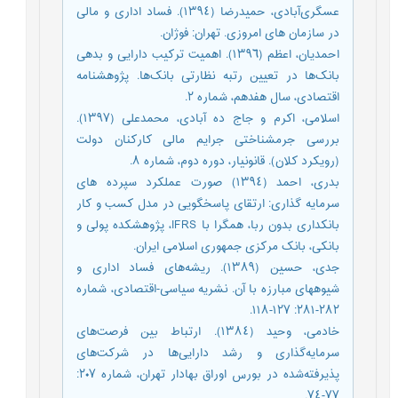
عسگری‌آبادی‌، حمیدرضا (١٣٩٤). فساد اداری‌ و مالی‌
در سازمان های‌ امروزی‌. تهران: فوژان.
احمدیان، اعظم‌ (١٣٩٦). اهمیت‌ ترکیب‌ دارایی‌ و بدهی‌
بانک‌ها در تعیین‌ رتبه‌ نظارتی‌ بانک‌ها. پژوهشنامه‌
اقتصادی‌، سال هفدهم‌، شماره ٢.
اسلامی‌، اکرم و جاج ده آبادی‌، محمدعلی‌ (١٣٩٧).
بررسی‌ جرمشناختی‌ جرایم‌ مالی‌ کارکنان دولت‌
(رویکرد کلان). قانونیار، دوره دوم، شماره ٨.
بدری‌، احمد (١٣٩٤) صورت عملکرد سپرده های‌
سرمایه‌ گذاری‌: ارتقای‌ پاسخگویی‌ در مدل کسب‌ و کار
بانکداری‌ بدون ربا، همگرا با IFRS، پژوهشکده پولی‌ و
بانکی‌، بانک‌ مرکزی‌ جمهوری‌ اسلامی‌ ایران.
جدی‌، حسین‌ (١٣٨٩). ریشه‌های‌ فساد اداری‌ و
شیوههای‌ مبارزه با آن. نشریه‌ سیاسی‌-اقتصادی‌، شماره
٢٨٢-٢٨١: ١٢٧-١١٨.
خادمی‌، وحید (١٣٨٤). ارتباط بین‌ فرصت‌های‌
سرمایه‌گذاری‌ و رشد دارایی‌ها در شرکت‌های‌
پذیرفته‌شده در بورس اوراق بهادار تهران، شماره ٢٠٧:
٧٧-٧٤.