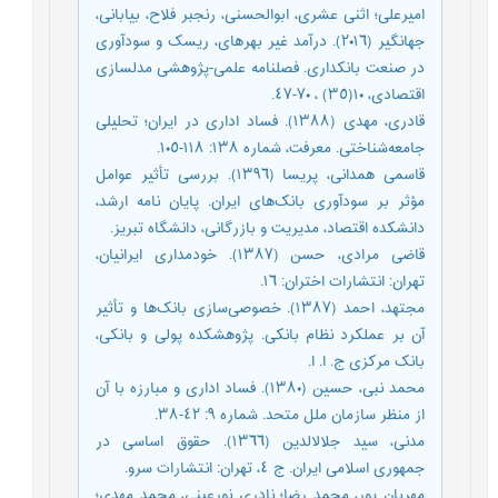
امیرعلی‌؛ اثنی‌ عشری‌، ابوالحسنی‌، رنجبر فلاح، بیابانی‌،
جهانگیر (٢٠١٦). درآمد غیر بهرهای‌، ریسک‌ و سودآوری‌
در صنعت‌ بانکداری‌. فصلنامه‌ علمی‌-پژوهشی‌ مدلسازی‌
اقتصادی‌، ١٠(٣٥) ، ٧٠-٤٧.
قادری‌، مهدی‌ (١٣٨٨). فساد اداری‌ در ایران؛ تحلیلی‌
جامعه‌شناختی‌. معرفت‌، شماره ١٣٨: ١١٨-١٠٥.
قاسمی‌ همدانی‌، پریسا (١٣٩٦). بررسی‌ تأثیر عوامل‌
مؤثر بر سودآوری‌ بانک‌های‌ ایران. پایان نامه‌ ارشد،
دانشکده اقتصاد، مدیریت‌ و بازرگانی‌، دانشگاه تبریز.
قاضی‌ مرادی‌، حسن‌ (١٣٨٧). خودمداری‌ ایرانیان،
تهران: انتشارات اختران: ١٦.
مجتهد، احمد (١٣٨٧). خصوصی‌سازی‌ بانک‌ها و تأثیر
آن بر عملکرد نظام بانکی‌. پژوهشکده پولی‌ و بانکی‌،
بانک‌ مرکزی‌ ج. ا. ا.
محمد نبی‌، حسین‌ (١٣٨٠). فساد اداری‌ و مبارزه با آن
از منظر سازمان ملل‌ متحد. شماره ٩: ٤٢-٣٨.
مدنی‌، سید جلالالدین‌ (١٣٦٦). حقوق اساسی‌ در
جمهوری‌ اسلامی‌ ایران. ج ٤، تهران: انتشارات سرو.
مهربان پور، محمد رضا؛ نادری‌ نورعینی‌، محمد مهدی‌؛