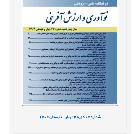
شماره
27
دوره
14
بهار - تابستان
1404