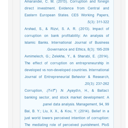
Amarandei, C. M. (2013). Corruption and foreign
direct investment. Evidence from Central and
Eastern European States. CES Working Papers,
5(3): 311-322.
Arshad, S., & Rizvi, S. A. R. (2013). Impact of
corruption on bank profitability: An analysis of
Islamic Banks. International Journal of Business
Governance and Ethics, 8(3): 195-209.
Avnimelech, G.; Zelekha, Y., & Sharabi, E. (2014).
The effect of corruption on entrepreneurship in
developed vs non-developed countries. International
Journal of Entrepreneurial Behavior & Research,
20(3): 237-262.
Ayayd١n, H., & Baltac١, N. (٢٠١٣). Corruption,
banking sector, and stock market development: A
panel data analysis. Management, 94, 99.
Bai, B. Y.; Liu, X. X., & Kou, Y. (2014). Belief in a
just world lowers perceived intention of corruption:
The mediating role of perceived punishment. PloS