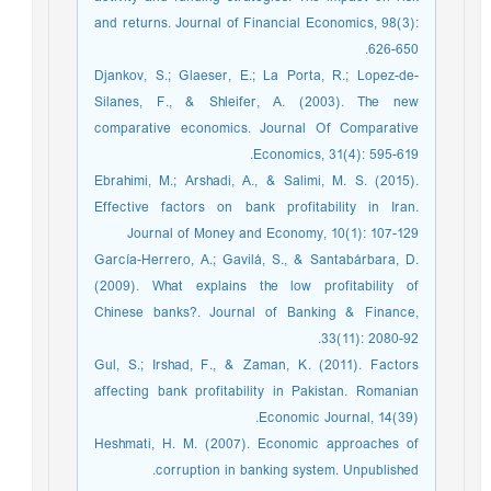
and returns. Journal of Financial Economics, 98(3):
626-650.
Djankov, S.; Glaeser, E.; La Porta, R.; Lopez-de-
Silanes, F., & Shleifer, A. (2003). The new
comparative economics. Journal Of Comparative
Economics, 31(4): 595-619.
Ebrahimi, M.; Arshadi, A., & Salimi, M. S. (2015).
Effective factors on bank profitability in Iran.
Journal of Money and Economy, 10(1): 107-129
García-Herrero, A.; Gavilá, S., & Santabárbara, D.
(2009). What explains the low profitability of
Chinese banks?. Journal of Banking & Finance,
33(11): 2080-92.
Gul, S.; Irshad, F., & Zaman, K. (2011). Factors
affecting bank profitability in Pakistan. Romanian
Economic Journal, 14(39).
Heshmati, H. M. (2007). Economic approaches of
corruption in banking system. Unpublished.