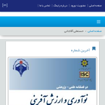
[en]
صفحه اصلی
|
عضویت/ ورود
|
درباره رایمگ
|
تماس با ما
|
صفحه اصلی
حسنعلی آقاجانی
آخرین شماره