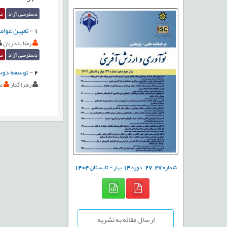
دسترسی آزاد
مق
1
-
تعیین عوامل
رضا بندریان
دسترسی آزاد
مق
2
-
توسعه دوسو
زهرا گمار
م
شماره
27
,
27
دوره
14
بهار - تابستان
1404
ارسال مقاله به نشریه