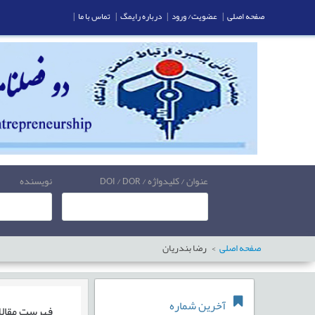
صفحه اصلی
|
عضویت/ ورود
|
درباره رایمگ
|
تماس با ما
|
عنوان / کلیدواژه / DOI / DOR
نویسنده
صفحه اصلی
رضا بندریان
آخرین شماره
فهرست مقال