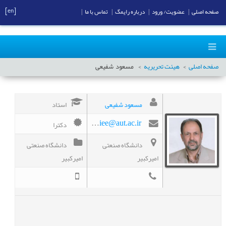
[en]
صفحه اصلی
|
عضویت/ ورود
|
درباره رایمگ
|
تماس با ما
|
صفحه اصلی
هیئت تحریریه
مسعود
شفیعی
مسعود شفیعی
استاد
دکترا
mshafiee@aut.ac.ir
دانشگاه صنعتی
دانشگاه صنعتی
امیرکبیر
امیرکبیر