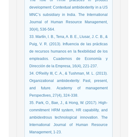
development: Contextual ambidexterity in a US
MNC’s subsidiary in India. The International
Journal of Human Resource Management,
30(4), 536-564.
33. Martín, I. B., Tena, A. B. E., Llusar, J. C. B., &
Puig, V. R. (2013). Influencia de las prácticas
de recursos humanos en la flexibilidad de los
empleados. Cuadernos de Economía y
Dirección de la Empresa, 16(4), 221-237.
34. O'Reilly III, C. A., & Tushman, M. L. (2013).
Organizational ambidexterity: Past, present,
and future. Academy of management
Perspectives, 27(4), 324-338.
35. Park, O., Bae, J., & Hong, W. (2017). High-
commitment HRM system, HR capability, and
ambidextrous technological innovation. The
International Journal of Human Resource
Management, 1-23.