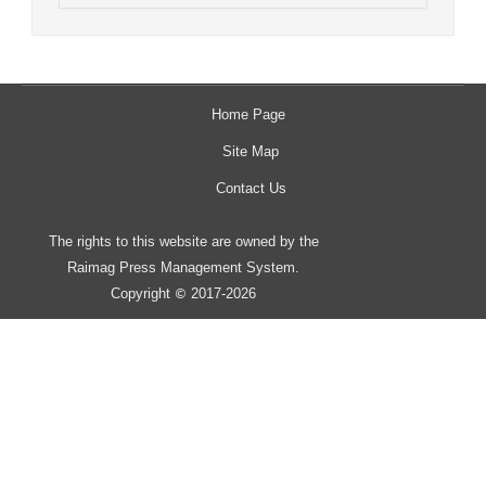
Home Page
Site Map
Contact Us
The rights to this website are owned by the
Raimag Press Management System.
Copyright
2017-2026
©