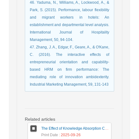
46. Yaduma, N., Williams, A., Lockwood, A., &
Park, S. (2015). Performance, labour flexibility
and migrant workers in hotels: An
establishment and departmental level analysis.
International Journal of Hospitality
Management, 50, 94-104.
47. Zhang, J. A., Edgar, F., Geare, A., & O'Kane,
C. (2016). The interactive effects of
entrepreneurial orientation and capability-
based HRM on firm performance: The
mediating role of innovation ambidexterity.
Industrial Marketing Management, 59, 131-143
Related articles
The Effect of Knowledge Absorption Capacity, Mindfulness, and Agility on Organizational Performance, with an Emphasis on the Mediating Role of Business Model Innovation (case study: small and medium enterprises of Kurdistan province)
Print Date
: 2025-09-26