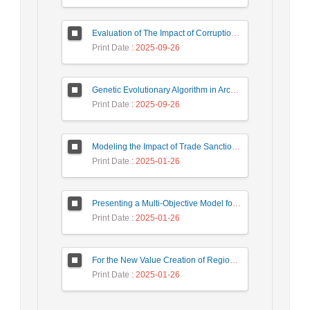
Evaluation of The Impact of Corruption on The Profitability of The Iranian Banking System Through Measuring Internal Bank Components
Print Date
: 2025-09-26
Genetic Evolutionary Algorithm in Architecture: Analyzing the Methods of Genetic Evolutionary Algorithms in the Process of Reproducing the Aesthetic Values of Architectural Design
Print Date
: 2025-09-26
Modeling the Impact of Trade Sanctions on Monetary Variables in Iran's Economy
Print Date
: 2025-01-26
Presenting a Multi-Objective Model for the Allocation and Capacity Building of Industrial Wastewater Recycling Centers with the Aim of Minimizing Transportation Costs and Maximizing Recycled Water Production
Print Date
: 2025-01-26
For the New Value Creation of Regional (Economic-Political) Diplomacy of The Islamic Republic of Iran In Eurasia (Membership, Goals, Opportunities, Challenges
Print Date
: 2025-01-26