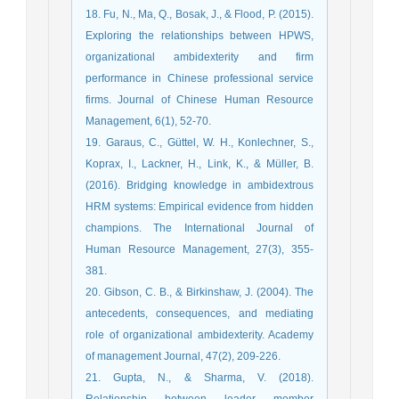
18. Fu, N., Ma, Q., Bosak, J., & Flood, P. (2015).
Exploring the relationships between HPWS,
organizational ambidexterity and firm
performance in Chinese professional service
firms. Journal of Chinese Human Resource
Management, 6(1), 52-70.
19. Garaus, C., Güttel, W. H., Konlechner, S.,
Koprax, I., Lackner, H., Link, K., & Müller, B.
(2016). Bridging knowledge in ambidextrous
HRM systems: Empirical evidence from hidden
champions. The International Journal of
Human Resource Management, 27(3), 355-
381.
20. Gibson, C. B., & Birkinshaw, J. (2004). The
antecedents, consequences, and mediating
role of organizational ambidexterity. Academy
of management Journal, 47(2), 209-226.
21. Gupta, N., & Sharma, V. (2018).
Relationship between leader member