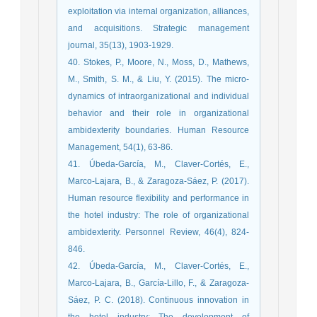
exploitation via internal organization, alliances,
and acquisitions. Strategic management
journal, 35(13), 1903-1929.
40. Stokes, P., Moore, N., Moss, D., Mathews,
M., Smith, S. M., & Liu, Y. (2015). The micro‐
dynamics of intraorganizational and individual
behavior and their role in organizational
ambidexterity boundaries. Human Resource
Management, 54(1), 63-86.
41. Úbeda-García, M., Claver-Cortés, E.,
Marco-Lajara, B., & Zaragoza-Sáez, P. (2017).
Human resource flexibility and performance in
the hotel industry: The role of organizational
ambidexterity. Personnel Review, 46(4), 824-
846.
42. Úbeda-García, M., Claver-Cortés, E.,
Marco-Lajara, B., García-Lillo, F., & Zaragoza-
Sáez, P. C. (2018). Continuous innovation in
the hotel industry: The development of