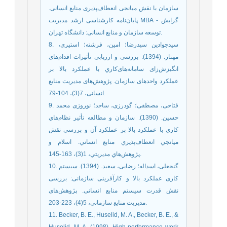
سازمان با نقش میانجی انعطاف‌پذیری منابع انسانی.
پایان‌نامه کارشناسی ارشد مدیریت MBA - گرایش
توسعه سازمان و منابع انسانی: دانشگاه تهران.
8. سیدجوادین سیدرضا؛ امین، فرشته؛ استیری،
مهناز. (1394). بررسی و ارزیابی تأثیرات اقدام‌های
انگیزش‌زای سامانه‌های‌کاریِ با عملکرد بالا بر
عملکرد واحدهای سازمان. پژوهش‌های مدیریت منابع
انسانی، 7(3)، 104-79.
9. فتاحی، مصطفی؛ گودرزی، ساجد؛ نوروزی محمد
حسین. (1390). سازمان و مطالعه تأثير نظام‌هاي
كاري با عملكرد بالا بر عملكرد آن و بررسي نقش
ميانجي انعطاف‌پذيري منابع انساني. اسلام و
پژوهش‌هاي مديريتي، 1(3)، 163-145.
10. گنجعلی، اسداله؛ رضایی، سعید. (1394). سیستم
کاری عملکرد بالا و کارآفرینی سازمانی: بررسی
نقش قدرت سیستم منابع انسانی. پژوهش‌های
مدیریت منابع سازمانی، 5(4)، 223-203.
11. Becker, B. E., Huselid, M. A., Becker, B. E., &
Huselid, M. A. (1998). High performance work