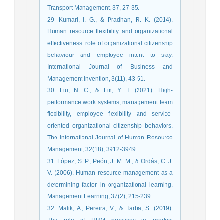
Transport Management, 37, 27-35.
29. Kumari, I. G., & Pradhan, R. K. (2014).
Human resource flexibility and organizational
effectiveness: role of organizational citizenship
behaviour and employee intent to stay.
International Journal of Business and
Management Invention, 3(11), 43-51.
30. Liu, N. C., & Lin, Y. T. (2021). High-
performance work systems, management team
flexibility, employee flexibility and service-
oriented organizational citizenship behaviors.
The International Journal of Human Resource
Management, 32(18), 3912-3949.
31. López, S. P., Peón, J. M. M., & Ordás, C. J.
V. (2006). Human resource management as a
determining factor in organizational learning.
Management Learning, 37(2), 215-239.
32. Malik, A., Pereira, V., & Tarba, S. (2019).
The role of HRM practices in product