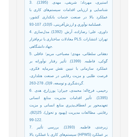
3. استیری، مهرداد؛ شریفی، مهدی. (1395).
شناسایی و ارزیابی اقدامات سیستم‌های کاری با
عملکرد بالا در صنعت خدمات بانکداری کشور،
فصلنامة نوآوري و ارزش‌آفرینی، 5(10)، 107-93.
4. داوری، علی؛ رضازاده، آرش. (1392). مدل‌سازی
معادلات ساختاری با نرم‌افزار PLS. تهران: انتشارات
جهاد دانشگاهی.
5. دهقانی سلطانی، مهدی؛ مصباحی، مریم؛ عاقلی
گوکی، فاطمه. (1399). تأثیر رفتار نوآورانه بر
عملکرد سازمانی با تبیین نقش سرمایه فکری،
فرصت طلبی و مزیت رقابتی در صنعت هتلداری،
گردشگری و توسعه، 9(3)، 278-263.
6. رحیمی، فرج‌اله؛ محمدی، جیران؛ پورزارع، هدی.
(1395). تأثیر اقدامات مدیریت منابع انسانی
تعهدمحور بر انعطاف‌پذیري منابع انسانی و مزیت
رقابتی. مطالعات مدیریت (بهبود و تحول)، 25(82)،
122-99.
7. زبرجدی، فاطمه. (1393). بررسی تأثیر
سیستم‌های کاری با عملکرد بالا (HPWS) بر عملکرد