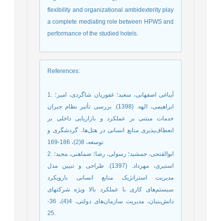
flexibility and organizational ambidexterity play
a complete mediating role between HPWS and
performance of the studied hotels.
References
:
1. آیباغی اصفهانی، سعید؛ غفوریان شاگردی، امیر؛
ابراهیمی، الهه. (1398). بررسی تأثیر نظام جبران
خدمات مبتنی بر عملکرد و بازاریابی داخلی بر
انعطاف‌پذیری منابع انسانی در هتل‌ها، گردشگری و
توسعه، 8(2)، 186-169.
2. ابوالفتحی، جمشید؛ رسولی، رضا؛ ضماهنی، مجید؛
استیری، مهرداد. (1397). طراحی و تبیین مدل
مدیریت استراتژیک منابع انسانی بارویکرد
سیستم‌های کاری با عملکرد بالا ویژه شرکتهای
دانش‌بنیان، مدیریت سازمان‌های دولتی، 4(4)، 36-
25.