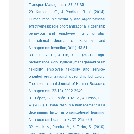
Transport Management, 37, 27-35.
29. Kumari, I. G., & Pradhan, R. K. (2014).
Human resource flexibility and organizational
effectiveness: role of organizational citizenship
behaviour and employee intent to stay.
International Journal of Business and
Management Invention, 3(11), 43-51.
30. Liu, N. C., & Lin, Y. T. (2021). High-
performance work systems, management team
flexibility, employee flexibility and service-
oriented organizational citizenship behaviors.
The International Journal of Human Resource
Management, 32(18), 3912-3949.
31. López, S. P., Peón, J. M. M., & Ordás, C. J.
V. (2006). Human resource management as a
determining factor in organizational learning.
Management Learning, 37(2), 215-239.
32. Malik, A., Pereira, V., & Tarba, S. (2019).
The role of HRM practices in product