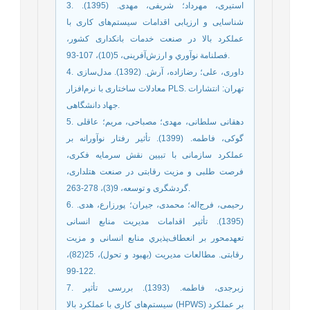
3. استیری، مهرداد؛ شریفی، مهدی. (1395).
شناسایی و ارزیابی اقدامات سیستم‌های کاری با
عملکرد بالا در صنعت خدمات بانکداری کشور،
فصلنامة نوآوري و ارزش‌آفرینی، 5(10)، 107-93.
4. داوری، علی؛ رضازاده، آرش. (1392). مدل‌سازی
معادلات ساختاری با نرم‌افزار PLS. تهران: انتشارات
جهاد دانشگاهی.
5. دهقانی سلطانی، مهدی؛ مصباحی، مریم؛ عاقلی
گوکی، فاطمه. (1399). تأثیر رفتار نوآورانه بر
عملکرد سازمانی با تبیین نقش سرمایه فکری،
فرصت طلبی و مزیت رقابتی در صنعت هتلداری،
گردشگری و توسعه، 9(3)، 278-263.
6. رحیمی، فرج‌اله؛ محمدی، جیران؛ پورزارع، هدی.
(1395). تأثیر اقدامات مدیریت منابع انسانی
تعهدمحور بر انعطاف‌پذیري منابع انسانی و مزیت
رقابتی. مطالعات مدیریت (بهبود و تحول)، 25(82)،
122-99.
7. زبرجدی، فاطمه. (1393). بررسی تأثیر
سیستم‌های کاری با عملکرد بالا (HPWS) بر عملکرد