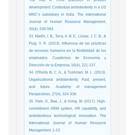
development: Contextual ambidexterity in a US
MNC’s subsidiary in India. The International
Journal of Human Resource Management,
30(4), 536-564.
33. Martín, I. B., Tena, A. B. E., Llusar, J. C. B., &
Puig, V. R. (2013). Influencia de las prácticas
de recursos humanos en la flexibilidad de los
empleados. Cuadernos de Economía y
Dirección de la Empresa, 16(4), 221-237.
34. O'Reilly III, C. A., & Tushman, M. L. (2013).
Organizational ambidexterity: Past, present,
and future. Academy of management
Perspectives, 27(4), 324-338.
35. Park, O., Bae, J., & Hong, W. (2017). High-
commitment HRM system, HR capability, and
ambidextrous technological innovation. The
International Journal of Human Resource
Management, 1-23.