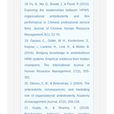
18. Fu, N., Ma, Q., Bosak, J., & Flood, P. (2015).
Exploring the relationships between HPWS,
organizational ambidexterity and firm
performance in Chinese professional service
firms. Journal of Chinese Human Resource
Management, 6(1), 52-70.
19. Garaus, C., Güttel, W. H., Konlechner, S.,
Koprax, I., Lackner, H., Link, K., & Müller, B.
(2016). Bridging knowledge in ambidextrous
HRM systems: Empirical evidence from hidden
champions. The International Journal of
Human Resource Management, 27(3), 355-
381.
20. Gibson, C. B., & Birkinshaw, J. (2004). The
antecedents, consequences, and mediating
role of organizational ambidexterity. Academy
of management Journal, 47(2), 209-226.
21. Gupta, N., & Sharma, V. (2018).
Relationship between leader member