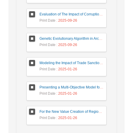
Evaluation of The Impact of Corruption on The Profitability of The Iranian Banking System Through Measuring Internal Bank Components
Print Date
: 2025-09-26
Genetic Evolutionary Algorithm in Architecture: Analyzing the Methods of Genetic Evolutionary Algorithms in the Process of Reproducing the Aesthetic Values of Architectural Design
Print Date
: 2025-09-26
Modeling the Impact of Trade Sanctions on Monetary Variables in Iran's Economy
Print Date
: 2025-01-26
Presenting a Multi-Objective Model for the Allocation and Capacity Building of Industrial Wastewater Recycling Centers with the Aim of Minimizing Transportation Costs and Maximizing Recycled Water Production
Print Date
: 2025-01-26
For the New Value Creation of Regional (Economic-Political) Diplomacy of The Islamic Republic of Iran In Eurasia (Membership, Goals, Opportunities, Challenges
Print Date
: 2025-01-26