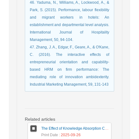
46. Yaduma, N., Williams, A., Lockwood, A., &
Park, S. (2015). Performance, labour flexibility
and migrant workers in hotels: An
establishment and departmental level analysis.
International Journal of Hospitality
Management, 50, 94-104.
47. Zhang, J. A., Edgar, F., Geare, A., & O'Kane,
C. (2016). The interactive effects of
entrepreneurial orientation and capability-
based HRM on firm performance: The
mediating role of innovation ambidexterity.
Industrial Marketing Management, 59, 131-143
Related articles
The Effect of Knowledge Absorption Capacity, Mindfulness, and Agility on Organizational Performance, with an Emphasis on the Mediating Role of Business Model Innovation (case study: small and medium enterprises of Kurdistan province)
Print Date
: 2025-09-26