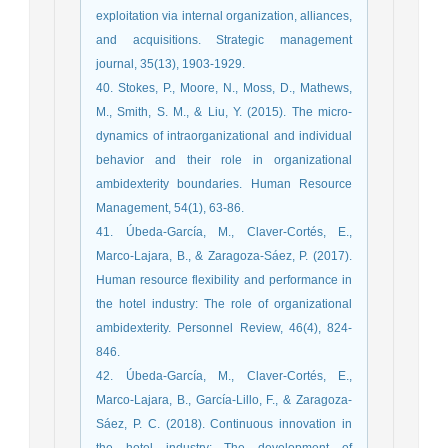
exploitation via internal organization, alliances,
and acquisitions. Strategic management
journal, 35(13), 1903-1929.
40. Stokes, P., Moore, N., Moss, D., Mathews,
M., Smith, S. M., & Liu, Y. (2015). The micro‐
dynamics of intraorganizational and individual
behavior and their role in organizational
ambidexterity boundaries. Human Resource
Management, 54(1), 63-86.
41. Úbeda-García, M., Claver-Cortés, E.,
Marco-Lajara, B., & Zaragoza-Sáez, P. (2017).
Human resource flexibility and performance in
the hotel industry: The role of organizational
ambidexterity. Personnel Review, 46(4), 824-
846.
42. Úbeda-García, M., Claver-Cortés, E.,
Marco-Lajara, B., García-Lillo, F., & Zaragoza-
Sáez, P. C. (2018). Continuous innovation in
the hotel industry: The development of