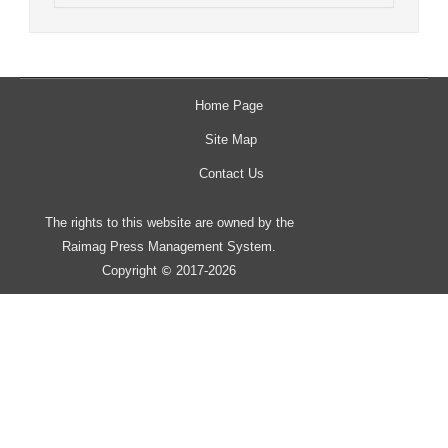
Home Page
Site Map
Contact Us
The rights to this website are owned by the
Raimag Press Management System.
Copyright
2017-2026
©