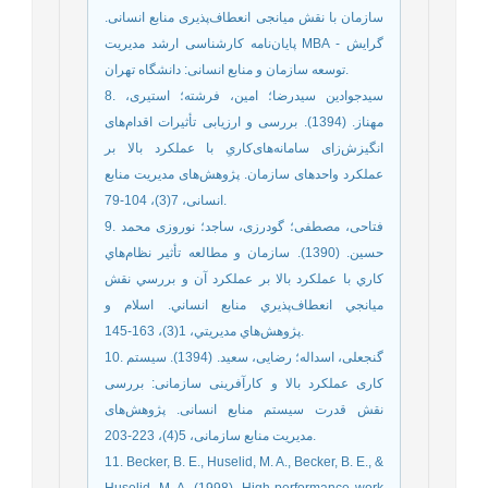
سازمان با نقش میانجی انعطاف‌پذیری منابع انسانی.
پایان‌نامه کارشناسی ارشد مدیریت MBA - گرایش
توسعه سازمان و منابع انسانی: دانشگاه تهران.
8. سیدجوادین سیدرضا؛ امین، فرشته؛ استیری،
مهناز. (1394). بررسی و ارزیابی تأثیرات اقدام‌های
انگیزش‌زای سامانه‌های‌کاریِ با عملکرد بالا بر
عملکرد واحدهای سازمان. پژوهش‌های مدیریت منابع
انسانی، 7(3)، 104-79.
9. فتاحی، مصطفی؛ گودرزی، ساجد؛ نوروزی محمد
حسین. (1390). سازمان و مطالعه تأثير نظام‌هاي
كاري با عملكرد بالا بر عملكرد آن و بررسي نقش
ميانجي انعطاف‌پذيري منابع انساني. اسلام و
پژوهش‌هاي مديريتي، 1(3)، 163-145.
10. گنجعلی، اسداله؛ رضایی، سعید. (1394). سیستم
کاری عملکرد بالا و کارآفرینی سازمانی: بررسی
نقش قدرت سیستم منابع انسانی. پژوهش‌های
مدیریت منابع سازمانی، 5(4)، 223-203.
11. Becker, B. E., Huselid, M. A., Becker, B. E., &
Huselid, M. A. (1998). High performance work