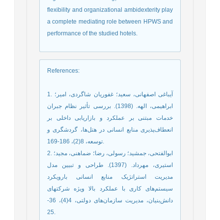
flexibility and organizational ambidexterity play
a complete mediating role between HPWS and
performance of the studied hotels.
References
:
1. آیباغی اصفهانی، سعید؛ غفوریان شاگردی، امیر؛
ابراهیمی، الهه. (1398). بررسی تأثیر نظام جبران
خدمات مبتنی بر عملکرد و بازاریابی داخلی بر
انعطاف‌پذیری منابع انسانی در هتل‌ها، گردشگری و
توسعه، 8(2)، 186-169.
2. ابوالفتحی، جمشید؛ رسولی، رضا؛ ضماهنی، مجید؛
استیری، مهرداد. (1397). طراحی و تبیین مدل
مدیریت استراتژیک منابع انسانی بارویکرد
سیستم‌های کاری با عملکرد بالا ویژه شرکتهای
دانش‌بنیان، مدیریت سازمان‌های دولتی، 4(4)، 36-
25.