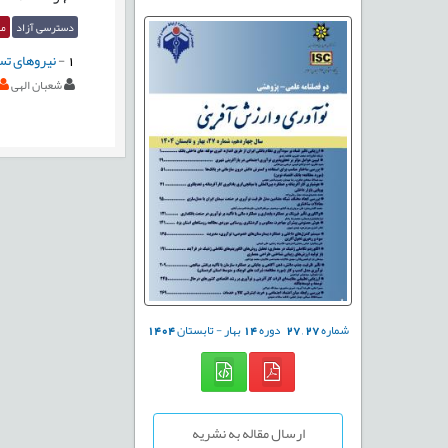
دسترسی آزاد
مق
1
-
نیروهای تس
شعبان الهی
شماره
27
,
27
دوره
14
بهار - تابستان
1404
ارسال مقاله به نشریه