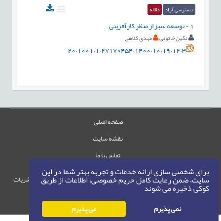
دسترسی آزاد
مقاله
1
-
توسعه سبز از منظر کارآفرینی
نگین خاتونی
مهدی کلاهی
20.1001.1.27170454.1400.10.19.12.3
صفحه اصلی
نقشه سایت
تماس با ما
برای شخصی سازی ارائه خدمات و تجربه بهتر شما در این
سایت، ضمن رعایت کامل حریم خصوصی، اطلاعات از طریق
حقوق این وب‌سایت متعلق به سامانه مدیریت نشریات
کوکی ذخیره می شوند
رایمگ است.
حق نشر
1405-1396
©
نمی پذیرم
می پذیرم