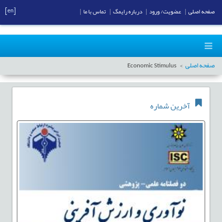
[en]
صفحه اصلی
|
عضویت/ ورود
|
درباره رایمگ
|
تماس با ما
|
صفحه اصلی
Economic Stimulus
آخرین شماره